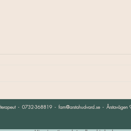
Microneedling!
Hudterapeut - 0732-368819 -
fam@arstahudvard.se
- Årstavägen 