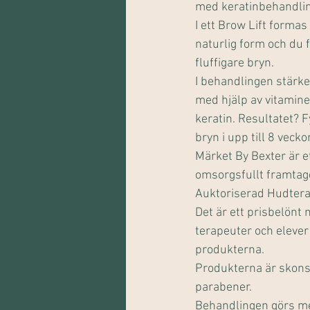
med keratinbehandli
I ett Brow Lift formas
naturlig form och du f
fluffigare bryn.
I behandlingen stärke
med hjälp av vitamine
keratin. Resultatet? F
bryn i upp till 8 vecko
Märket By Bexter är e
omsorgsfullt framtage
Auktoriserad Hudtera
Det är ett prisbelönt
terapeuter och elever 
produkterna.
Produkterna är skonsa
parabener.
Behandlingen görs med