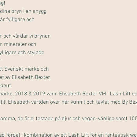
ng!
 dina bryn i en snygg 
år fylligare och 
r och vårdar vi brynen 
r, mineraler och 
ylligare och stylade 
r
tt Svenskt märke och 
t av Elisabeth Bexter, 
peut.
 märke, 2018 & 2019 vann Elisabeth Bexter VM i Lash Lift oc
till Elisabeth världen över har vunnit och tävlat med By Bex
mma, de är ej testade på djur och vegan-vänliga samt 100
 fördel i kombination av ett Lash Lift för en fantastisk wo