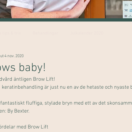
 tips & trix
Behandlingar
Julkalender 2020
ut
4 nov. 2020
ows baby!
vård äntligen Brow Lift!
keratinbehandling är just nu en av de hetaste och nyaste 
 fantastiskt fluffiga, stylade bryn med ett av det skonsamm
n: By Bexter.
ördelar med Brow Lift 