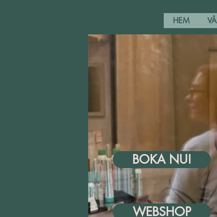
HEM
VÅ
BOKA NU!
WEBSHOP