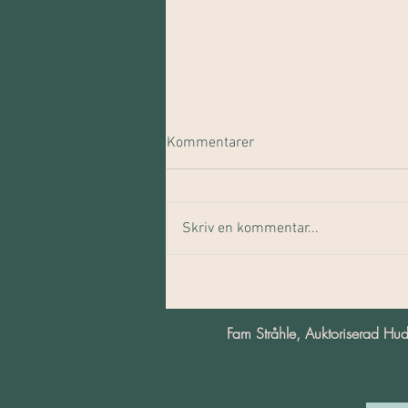
Kommentarer
Skriv en kommentar...
Välkomsterbjudande hos
Elenia!
Fam Stråhle, Auktoriserad 