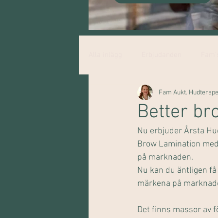
Alla inlägg
Erbjudanden
Fam's
Fam Aukt. Hudterape
Better br
Nu erbjuder Årsta Hud
Brow Lamination med 
på marknaden.
Nu kan du äntligen få
märkena på marknade
Det finns massor av f