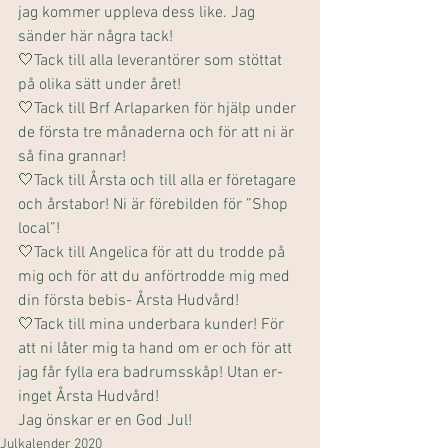
jag kommer uppleva dess like. Jag 
sänder här några tack!
🤍Tack till alla leverantörer som stöttat 
på olika sätt under året!
🤍Tack till Brf Arlaparken för hjälp under 
de första tre månaderna och för att ni är 
så fina grannar!
🤍Tack till Årsta och till alla er företagare 
och årstabor! Ni är förebilden för ”Shop 
local”!
🤍Tack till Angelica för att du trodde på 
mig och för att du anförtrodde mig med 
din första bebis- Årsta Hudvård!
🤍Tack till mina underbara kunder! För 
att ni låter mig ta hand om er och för att 
jag får fylla era badrumsskåp! Utan er- 
inget Årsta Hudvård!
Jag önskar er en God Jul!
Julkalender 2020