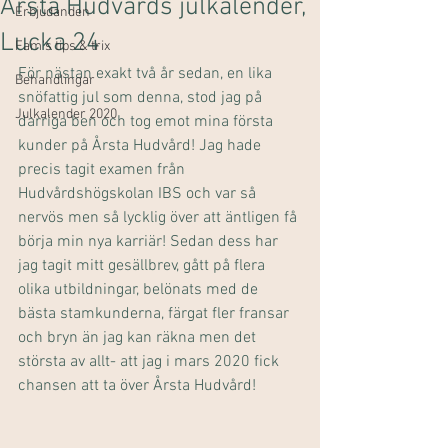
Årsta Hudvårds julkalender,
Erbjudanden
Lucka 24
Fam's tips & trix
För nästan exakt två år sedan, en lika 
Behandlingar
snöfattig jul som denna, stod jag på 
Julkalender 2020
darriga ben och tog emot mina första 
kunder på Årsta Hudvård! Jag hade 
precis tagit examen från 
Hudvårdshögskolan IBS och var så 
nervös men så lycklig över att äntligen få 
börja min nya karriär! Sedan dess har 
jag tagit mitt gesällbrev, gått på flera 
olika utbildningar, belönats med de 
bästa stamkunderna, färgat fler fransar 
och bryn än jag kan räkna men det 
största av allt- att jag i mars 2020 fick 
chansen att ta över Årsta Hudvård!