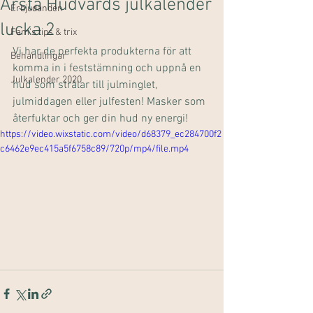
Årsta Hudvårds julkalender
Erbjudanden
lucka 2
Fam's tips & trix
Vi har de perfekta produkterna för att 
Behandlingar
komma in i feststämning och uppnå en 
Julkalender 2020
hud som strålar till julminglet, 
julmiddagen eller julfesten! Masker som 
återfuktar och ger din hud ny energi!
https://video.wixstatic.com/video/d68379_ec284700f2
c6462e9ec415a5f6758c89/720p/mp4/file.mp4