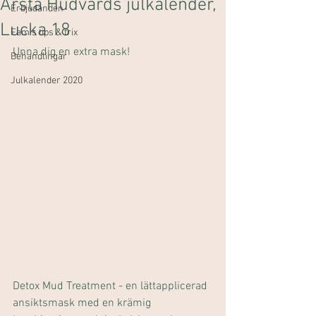
Årsta Hudvårds julkalender,
Erbjudanden
Lucka 18
Fam's tips & trix
Unna dig en extra mask!
Behandlingar
Julkalender 2020
Detox Mud Treatment - en lättapplicerad 
ansiktsmask med en krämig 